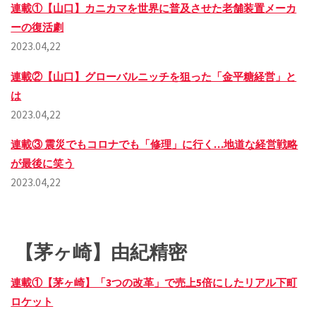
連載①【山口】カニカマを世界に普及させた老舗装置メーカ
ーの復活劇
2023.04,22
連載②【山口】グローバルニッチを狙った「金平糖経営」と
は
2023.04,22
連載③ 震災でもコロナでも「修理」に行く…地道な経営戦略
が最後に笑う
2023.04,22
【茅ヶ崎】由紀精密
連載①【茅ヶ崎】「3つの改革」で売上5倍にしたリアル下町
ロケット