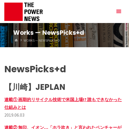
Skip
to
content
Works — NewsPicks+d
HOME
WORKS — NEWSPICKS+D
NewsPicks+d
【川崎】JEPLAN
連載① 画期的リサイクル技術で米国上場!? 誰もできなかった
仕組みとは
2019.06.03
連載② 無印、イオン…「ホラ吹き」と言われたベンチャーが