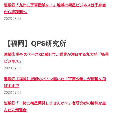
連載③「九州に宇宙産業を！」地域の衛星ビジネスは手弁当
から収穫期へ
2023.08.05
【福岡】QPS研究所
連載① 夢をスペースXに載せて…世界が注目する九大発「衛星
ビジネス」
2023.07.01
連載②【福岡】恩師のバトン継いだ「宇宙少年」が衛星を飛
ばすまで
2023.07.01
連載③「一緒に衛星開発しませんか？」老研究者の情熱が生
んだ九州連合